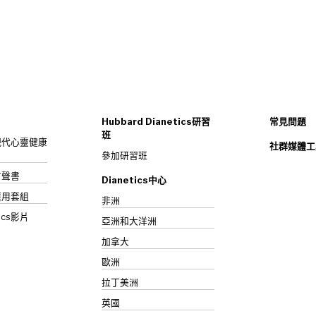
Hubbard Dianetics研習
常見問題
班
s：現代心靈健康
社群媒體工
參加研習班
》有聲書
Dianetics中心
應用套組
非洲
ics影片
亞洲和大洋洲
加拿大
歐洲
拉丁美洲
英國