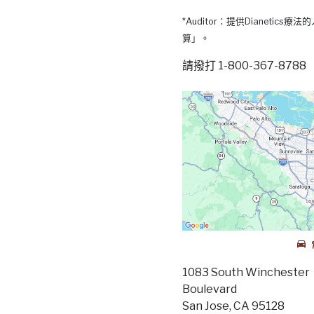
*Auditor：提供Dianetic
算」。
請撥打 1-800-367-87
1083 South Winchester
Boulevard
San Jose, CA 95128