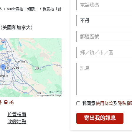
s療法的人。audit意指「傾聽」，也意指「計
88 （美國和加拿大）
我同意
使用條款
及
隱私權
位置指南
寄出我的訊息
改變地點