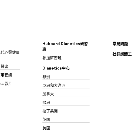
Hubbard Dianetics研習
常見問題
班
s：現代心靈健康
社群媒體工
參加研習班
》有聲書
Dianetics中心
應用套組
非洲
ics影片
亞洲和大洋洲
加拿大
歐洲
拉丁美洲
英國
美國