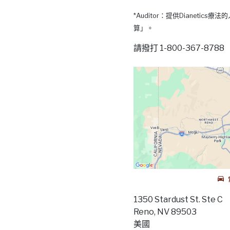
*Auditor：提供Dianetic
算」。
請撥打 1-800-367-87
1350 Stardust St. Ste C
Reno, NV 89503
美國