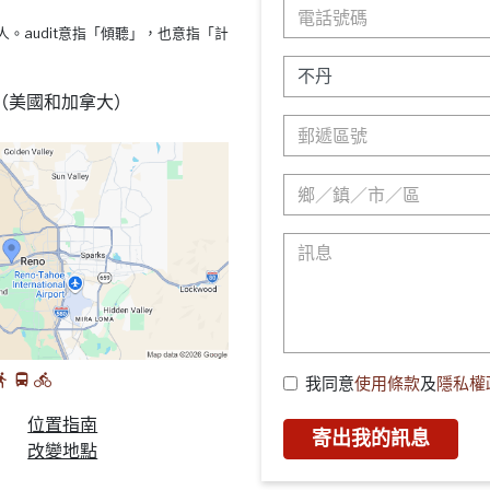
s療法的人。audit意指「傾聽」，也意指「計
88 （美國和加拿大）
我同意
使用條款
及
隱私權
位置指南
寄出我的訊息
改變地點