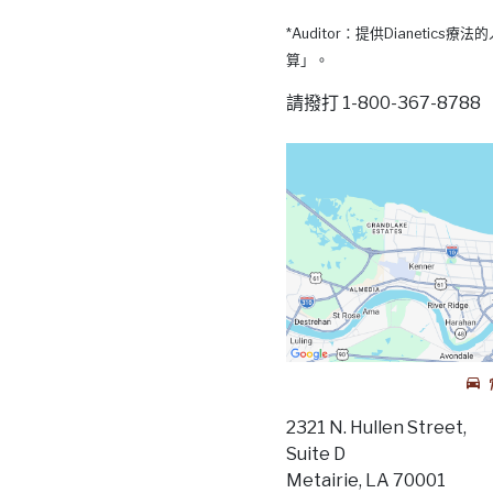
*Auditor：提供Dianetic
算」。
請撥打 1-800-367-87
2321 N. Hullen Street,
Suite D
Metairie, LA 70001