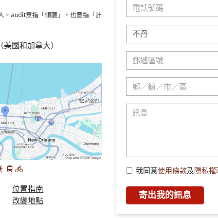
s療法的人。audit意指「傾聽」，也意指「計
88 （美國和加拿大）
我同意
使用條款
及
隱私權
位置指南
寄出我的訊息
改變地點