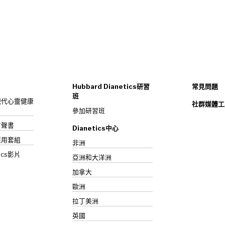
Hubbard Dianetics研習
常見問題
班
s：現代心靈健康
社群媒體工
參加研習班
》有聲書
Dianetics中心
應用套組
非洲
ics影片
亞洲和大洋洲
加拿大
歐洲
拉丁美洲
英國