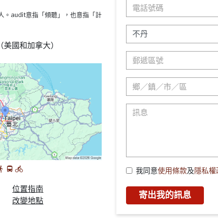
s療法的人。audit意指「傾聽」，也意指「計
88 （美國和加拿大）
我同意
使用條款
及
隱私權
位置指南
寄出我的訊息
改變地點