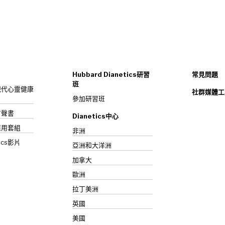
Hubbard Dianetics研習
常見問題
班
s：現代心靈健康
社群媒體工
參加研習班
》有聲書
Dianetics中心
應用套組
非洲
ics影片
亞洲和大洋洲
加拿大
歐洲
拉丁美洲
英國
美國