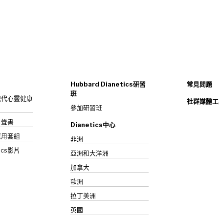
Hubbard Dianetics研習
常見問題
班
s：現代心靈健康
社群媒體工
參加研習班
》有聲書
Dianetics中心
應用套組
非洲
ics影片
亞洲和大洋洲
加拿大
歐洲
拉丁美洲
英國