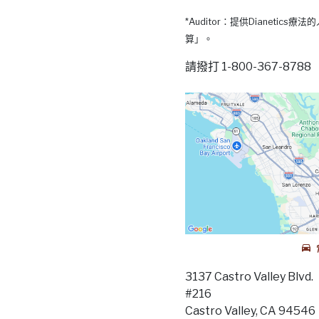
*Auditor：提供Dianetic
算」。
請撥打 1-800-367-87
3137 Castro Valley Blvd.
#216
Castro Valley, CA 94546