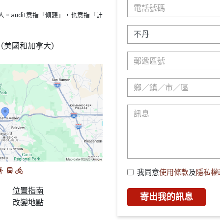
s療法的人。audit意指「傾聽」，也意指「計
88 （美國和加拿大）
我同意
使用條款
及
隱私權
位置指南
寄出我的訊息
改變地點