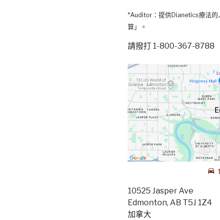
*Auditor：提供Dianetic
算」。
請撥打 1-800-367-87
10525 Jasper Ave
Edmonton, AB T5J 1Z4
加拿大