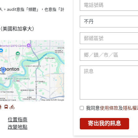
s療法的人。audit意指「傾聽」，也意指「計
88 （美國和加拿大）
我同意
使用條款
及
隱私權
位置指南
寄出我的訊息
改變地點