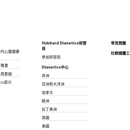
Hubbard Dianetics研習
常見問題
班
s：現代心靈健康
社群媒體工
參加研習班
》有聲書
Dianetics中心
應用套組
非洲
ics影片
亞洲和大洋洲
加拿大
歐洲
拉丁美洲
英國
美國