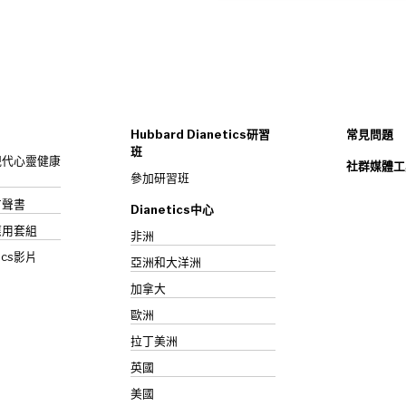
Hubbard Dianetics研習
常見問題
班
s：現代心靈健康
社群媒體工
參加研習班
》有聲書
Dianetics中心
應用套組
非洲
ics影片
亞洲和大洋洲
加拿大
歐洲
拉丁美洲
英國
美國