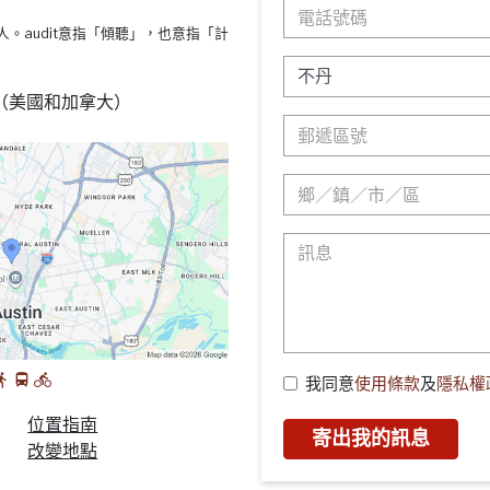
s療法的人。audit意指「傾聽」，也意指「計
88 （美國和加拿大）
我同意
使用條款
及
隱私權
位置指南
寄出我的訊息
改變地點