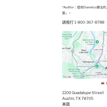
*Auditor：提供Dianetic
算」。
請撥打 1-800-367-87
2200 Guadalupe Street
Austin, TX 78705
美國