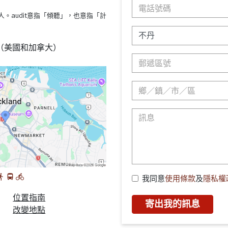
s療法的人。audit意指「傾聽」，也意指「計
88 （美國和加拿大）
我同意
使用條款
及
隱私權
位置指南
寄出我的訊息
改變地點