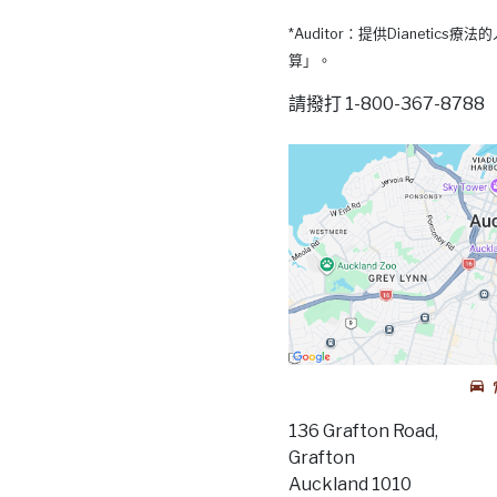
*Auditor：提供Dianetic
算」。
請撥打 1-800-367-87
136 Grafton Road,
Grafton
Auckland 1010