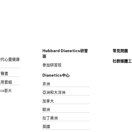
Hubbard Dianetics研習
常見問題
班
s：現代心靈健康
社群媒體工
參加研習班
》有聲書
Dianetics中心
應用套組
非洲
ics影片
亞洲和大洋洲
加拿大
歐洲
拉丁美洲
英國