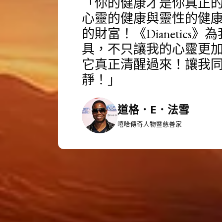
「你的健康才是你真正
心靈的健康與靈性的健
的財富！
《Dianetic
具，不只讓我的心靈更
它真正清醒過來！讓我
靜！」
道格．E．法雪
嘻哈傳奇人物暨慈善家