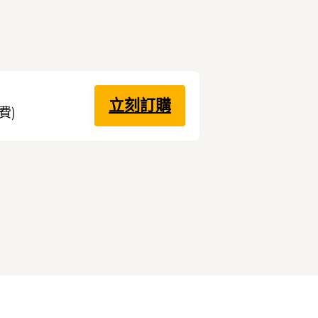
立刻訂購
費)