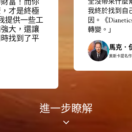
的財富！而你
全沒帶來什麼
康，才是終極
我終於找到自
s》為我提供一些工
因。
《Dian
加強大，還讓
轉變。」
同時找到了平
馬克．
奧斯卡提名作
進一步瞭解