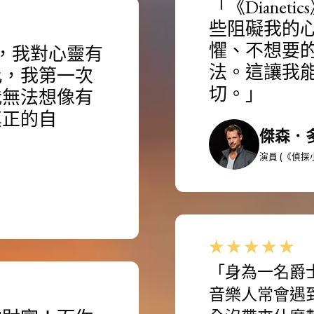
「《Diane
些阻礙我的
懼、不想要
之後，我對心靈有
法。這讓我
此，我第一次
切。」
我無法想像有
真正的自
傑森．
演員 (《偵探
「身為一名爵
音樂人常會遇