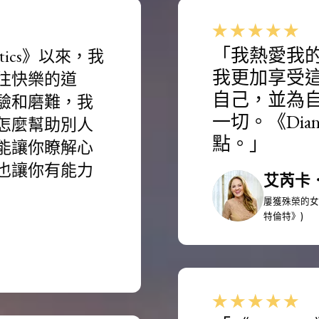
「我熱愛我的工
tics》以來，我
我更加享受
往快樂的道
自己，並為
驗和磨難，我
一切。
《Di
怎麼幫助別人
點。」
能讓你瞭解心
也讓你有能力
艾芮卡
屢獲殊榮的女
特倫特》)