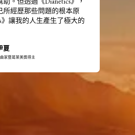
幫助。
但透過《Dianetics》，
己所經歷那些問題的根本原
etics》讓我的人生產生了極大的
伊夏
曲家暨葛萊美獎得主