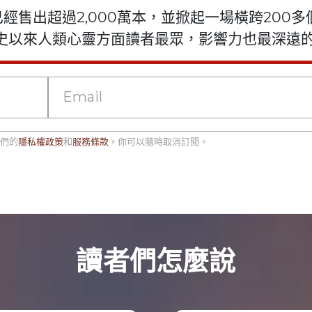
s》已經售出超過2,000萬本，並掀起一場橫跨200
史以來人類心靈方面讀者最眾，影響力也最深遠
們的
隱私權政策
和
服務條款
。你可以隨時取消訂閱。
讀者們
怎麼說